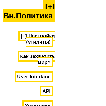
[+]
Вн.Политика
[+] Настройки
(утилиты)
Как захватить
мир?
User Interface
API
Участники