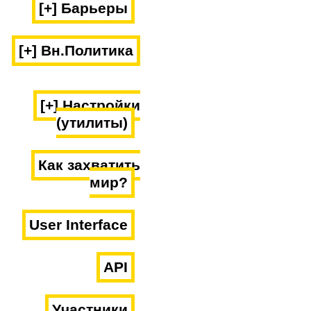
[+] Барьеры
[+] Вн.Политика
[+] Настройки
(утилиты)
Как захватить
мир?
User Interface
API
Участники