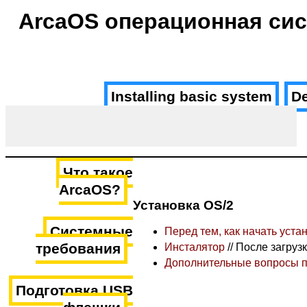
ArcaOS операционная си
Installing basic system
D
Что такое
ArcaOS?
Установка OS/2
Системные
Перед тем, как начать уста
требования
Инсталятор
// После загрузк
Дополнительные вопросы п
Подготовка USB