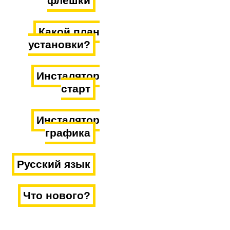
флешки
Какой план
установки?
Инсталятор
старт
Инсталятор
графика
Русский язык
Что нового?